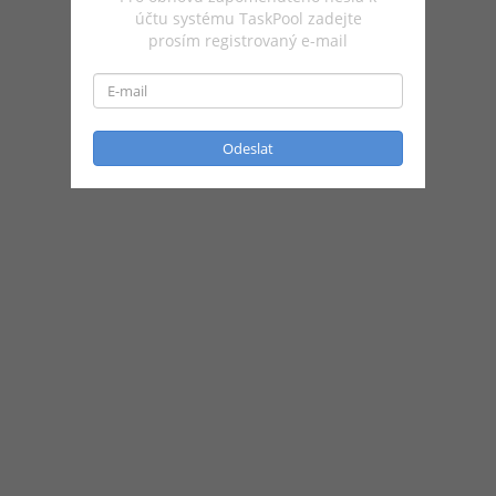
účtu systému TaskPool zadejte
prosím registrovaný e-mail